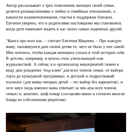
Автор рассказывает о трех поколениях женщин своей семьи,
делится размышлениями о любви и семейных отношениях, о
важности взаимопонимания, счастья и поддержки близких.
Евгения уверена, что и родителями настоящими мы становимся,
когда дети начинают видеть в нас своих самых надежных друзей.
“Книга про всех нас, – считает Евгения Мацнева. – Про каждую
маму, пытавшуюся дать своим детям то, чего не было у нее самой.
Мне хотелось, чтобы каждая женщина узнала в этой истории себя.
В детстве, например, я хотела стать учительницей или
журналисткой. А сейчас я и организатор мероприятий (имею в
виду дни рождения “под ключ” для всех членов семьи: от выбора
торта до культурной программы), и детский и подростковый
психолог (для мамы пятерых детей – это выбор без вариантов), и
хелс-коуч (ведь именно мама отвечает за чек-апы всех членов
семьи) и, конечно, шеф-повар (составляю меню и готовлю многие
блюда по собственным рецептам).