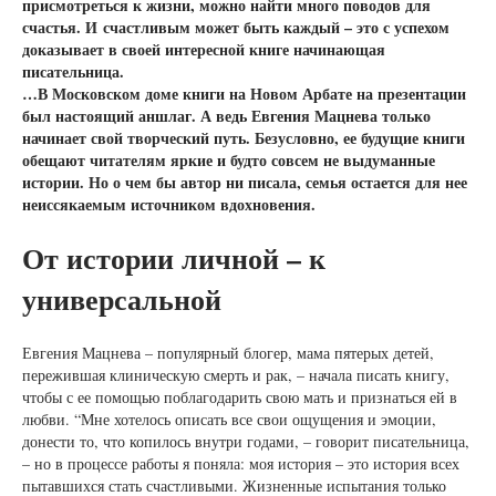
присмотреться к жизни, можно найти много поводов для
счастья. И счастливым может быть каждый – это с успехом
доказывает в своей интересной книге начинающая
писательница.
…В Московском доме книги на Новом Арбате на презентации
был настоящий аншлаг. А ведь Евгения Мацнева только
начинает свой творческий путь. Безусловно, ее будущие книги
обещают читателям яркие и будто совсем не выдуманные
истории. Но о чем бы автор ни писала, семья остается для нее
неиссякаемым источником вдохновения.
От истории личной – к
универсальной
Евгения Мацнева – популярный блогер, мама пятерых детей,
пережившая клиническую смерть и рак, – начала писать книгу,
чтобы с ее помощью поблагодарить свою мать и признаться ей в
любви. “Мне хотелось описать все свои ощущения и эмоции,
донести то, что копилось внутри годами, – говорит писательница,
– но в процессе работы я поняла: моя история – это история всех
пытавшихся стать счастливыми. Жизненные испытания только