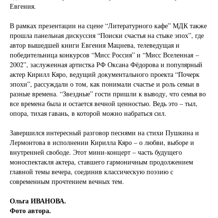
Евгения.
В рамках презентации на сцене “Литературного кафе” МДК также
прошла панельная дискуссия “Поиски счастья на стыке эпох”, где
автор вышедшей книги Евгения Мацнева, телеведущая и
победительница конкурсов “Мисс Россия” и “Мисс Вселенная –
2002”, заслуженная артистка РФ Оксана Фёдорова и популярный
актер Кирилл Кяро, ведущий документального проекта “Почерк
эпохи”, рассуждали о том, как понимали счастье и роль семьи в
разные времена. “Звездные” гости пришли к выводу, что семья во
все времена была и остается вечной ценностью. Ведь это – тыл,
опора, тихая гавань, в которой можно набраться сил.
Завершился интересный разговор песнями на стихи Пушкина и
Лермонтова в исполнении Кирилла Кяро – о любви, выборе и
внутренней свободе. Этот мини-концерт – часть будущего
моноспектакля актера, ставшего гармоничным продолжением
главной темы вечера, соединив классическую поэзию с
современным прочтением вечных тем.
Ольга ИВАНОВА.
Фото автора.