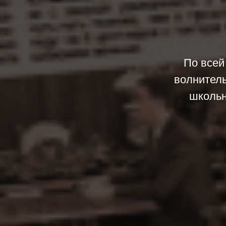
По всей
волнитель
школьн