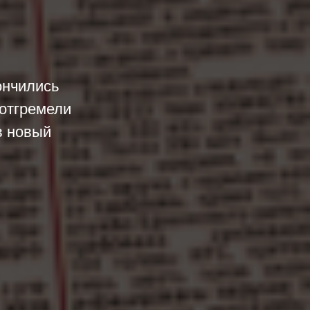
ончились
 отгремели
в новый