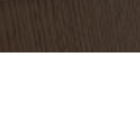
орьбе с паразитами... само заразилось клопами. Теперь
ь в зараженном клопами офисе вместо удаленного режи
екции здоровья животных и растений (APHIS) – подразд