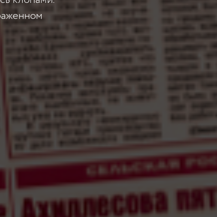
сь клопами.
араженном