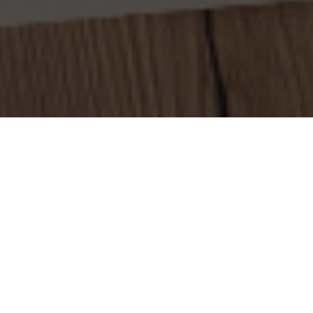
Ведомство США по б
принуждают работат
Управление по инсп