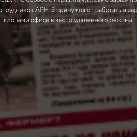
США по борьбе с паразитами... само заразило
отрудников APHIS принуждают работать в з
клопами офисе вместо удаленного режима.