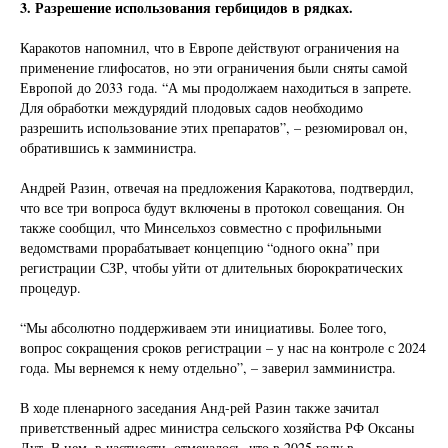
3. Разрешение использования гербицидов в рядках.
Каракотов напомнил, что в Европе действуют ограничения на
применение глифосатов, но эти ограничения были сняты самой
Европой до 2033 года. “А мы продолжаем находиться в запрете.
Для обработки междурядий плодовых садов необходимо
разрешить использование этих препаратов”, – резюмировал он,
обратившись к замминистра.
Андрей Разин, отвечая на предложения Каракотова, подтвердил,
что все три вопроса будут включены в протокол совещания. Он
также сообщил, что Минсельхоз совместно с профильными
ведомствами прорабатывает концепцию “одного окна” при
регистрации СЗР, чтобы уйти от длительных бюрократических
процедур.
“Мы абсолютно поддерживаем эти инициативы. Более того,
вопрос сокращения сроков регистрации – у нас на контроле с 2024
года. Мы вернемся к нему отдельно”, – заверил замминистра.
В ходе пленарного заседания Анд-рей Разин также зачитал
приветственный адрес министра сельского хозяйства РФ Оксаны
Лут. В нем, в частности, отмечалось, что в 2025 году в