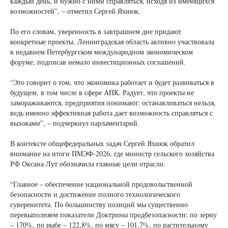
каждый день, и нужно с ними справляться, исходя из имеющихся
возможностей”, – отметил Сергей Яхнюк.
По его словам, уверенность в завтрашнем дне придают
конкретные проекты. Ленинградская область активно участвовала
в недавнем Петербургском международном экономическом
форуме, подписав немало инвестиционных соглашений.
“Это говорит о том, что экономика работает и будет развиваться в
будущем, в том числе в сфере АПК. Радует, что проекты не
замораживаются, предприятия понимают: останавливаться нельзя,
ведь именно эффективная работа дает возможность справляться с
вызовами”, – подчеркнул парламентарий.
В контексте общефедеральных задач Сергей Яхнюк обратил
внимание на итоги ПМЭФ-2026, где министр сельского хозяйства
РФ Оксана Лут обозначила главные цели отрасли.
“Главное – обеспечение национальной продовольственной
безопасности и достижение полного технологического
суверенитета. По большинству позиций мы существенно
перевыполняем показатели Доктрины продбезопасности: по зерну
– 170%, по рыбе – 122,8%, по мясу – 101,7%, по растительному