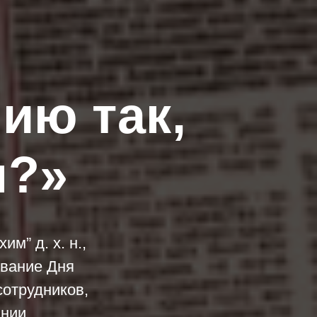
ию так,
я?»
м” д. х. н.,
ование Дня
сотрудников,
нии.