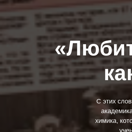
«Любит
ка
С этих слов
академика
химика, кот
уче