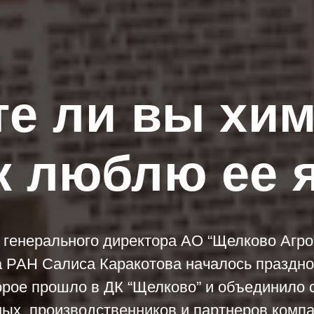
е ли вы хим
к люблю ее 
 генерального директора АО “Щелково Агрохи
 РАН Салиса Каракотова началось праздн
орое прошло в ДК “Щелково” и объединило 
ных, производственников и партнеров компа