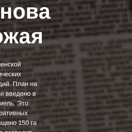
снова
ожая
ченской
ических
дий. План на
и введено в
мель. Это
оративных
ищено 150 га