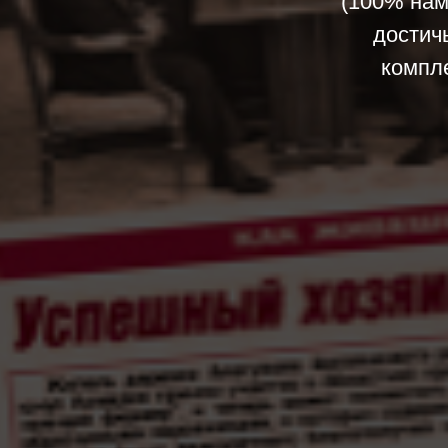
(100% нам
достич
компл