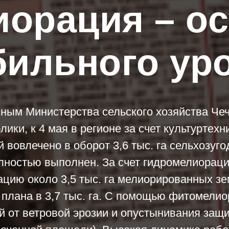
орация – о
бильного ур
ным Министерства сельского хозяйства Че
лики, к 4 мая в регионе за счет культуртехн
 вовлечено в оборот 3,6 тыс. га сельхозуго
олностью выполнен. За счет гидромелиораци
ацию около 3,5 тыс. га мелиорированных зе
 плана в 3,7 тыс. га. С помощью фитомели
 от ветровой эрозии и опустынивания защ