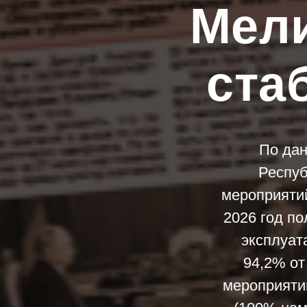
Мели
ста
По дан
Респуб
мероприятий
2026 год п
эксплуат
94,2% от
мероприятий