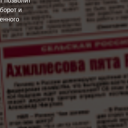
т позволит
борот и
енного