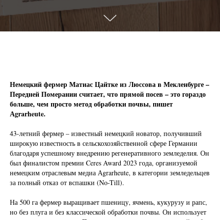
Немецкий фермер Матиас Цайтке из Люссова в Мекленбурге –
Передней Померании считает, что прямой посев – это гораздо
больше, чем просто метод обработки почвы, пишет
Аgrarheute.
43-летний фермер – известный немецкий новатор, получивший
широкую известность в сельскохозяйственной сфере Германии
благодаря успешному внедрению регенеративного земледелия. Он
был финалистом премии Ceres Award 2023 года, организуемой
немецким отраслевым медиа Аgrarheute, в категории земледельцев
за полный отказ от вспашки (No-Till).
На 500 га фермер выращивает пшеницу, ячмень, кукурузу и рапс,
но без плуга и без классической обработки почвы. Он использует