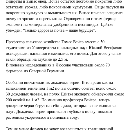
сидераты и выпас овец. Почва остается постоянно покрытой либо
остатками урожая, либо покровными культурами. Овцы пасутся на
покровных культурах и вытаптывают их. Выпас призван защитить
почву от эрозии и пересыхания. Одновременно с этим фермер
экономит на минеральных удобрениях и пестицидах. Цайтке
убежден: “Только здоровая почва – наше будущее”.
Профессор сельского хозяйства Томас Вейер вместе с 50
студентами из Университета прикладных наук Южной Вестфалии
исследовали, насколько изменились его почвы. Для этого ученые
взяли образцы на глубине до 2,5 м.
В полевых исследованиях в Люссове участвовали около 70
фермеров из Северной Германии.
Особенно впечатлили их дождевые черви. В то время как на
вспаханной земле под 1 м2 почвы обычно обитает всего около
30 дождевых червей, на полях Цайтке эксперты обнаружили около
200 особей на 1 м2. По мнению профессора Вейера, теперь
дождевые черви берут на себя задачи, которые ранее выполнял
плуг. Дождевые черви проникают глубоко в почву, помогая
растениям укореняться и поглощать воду.
Тем не менее фермер не хочет возвращаться к традиционной