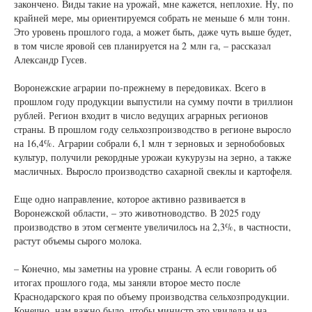
закончено. Виды такие на урожай, мне кажется, неплохие. Ну, по
крайней мере, мы ориентируемся собрать не меньше 6 млн тонн.
Это уровень прошлого года, а может быть, даже чуть выше будет,
в том числе яровой сев планируется на 2 млн га, – рассказал
Александр Гусев.
Воронежские аграрии по-прежнему в передовиках. Всего в
прошлом году продукции выпустили на сумму почти в триллион
рублей. Регион входит в число ведущих аграрных регионов
страны. В прошлом году сельхозпроизводство в регионе выросло
на 16,4%. Аграрии собрали 6,1 млн т зерновых и зернобобовых
культур, получили рекордные урожаи кукурузы на зерно, а также
масличных. Выросло производство сахарной свеклы и картофеля.
Еще одно направление, которое активно развивается в
Воронежской области, – это животноводство. В 2025 году
производство в этом сегменте увеличилось на 2,3%, в частности,
растут объемы сырого молока.
– Конечно, мы заметны на уровне страны. А если говорить об
итогах прошлого года, мы заняли второе место после
Краснодарского края по объему производства сельхозпродукции.
Конечно, нам важно было, чтобы министр это увидела и на