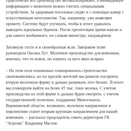
Практически все производство автоматизировано, а необходимую
информацию о животном можно считать специальным
устройством. За здоровьем поголовья следят и с помощью камер с
искусственным интеллектом. Так, например, уже выявляют
хромоту. Систему будут улучшать, чтобы в итоге удавалось
выводить идеальных буренок. После презентации время нашли и
для самого необычного, по словам министра, награждения.
Заглянули гости и в своеобразные ясли. Завтраком телят
руководила Оксана Лут. Молочное производство для компании,
конечно, что-то новое, но взялись за него явно всерьез.
– На этом поле изначально планировалось строительство
свинокомплекса, но по просьбе жителей мы решили построить
вторую молочную ферму и дальше развивать этот бизнес. В итоге
мы планируем выйти на более 45 тыс. тонн молока. С учетом
производства на этой ферме и дальше будем смотреть, с учетом
государственной политики, поддержки Минсельхоза,
Воронежской области, возможно, молочное направление в
перспективе станет вторым крупным направлением для нашей
компании, – рассказал председатель совета директоров ГК
“Агроэко” Владимир Маслов.