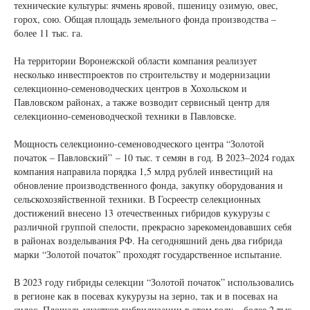
технические культуры: ячмень яровой, пшеницу озимую, овес,
горох, сою. Общая площадь земельного фонда производства –
более 11 тыс. га.
На территории Воронежской области компания реализует
несколько инвестпроектов по строительству и модернизации
селекционно-семеноводческих центров в Хохольском и
Павловском районах, а также возводит сервисный центр для
селекционно-семеноводческой техники в Павловске.
Мощность селекционно-семеноводческого центра “Золотой
початок – Павловский” – 10 тыс. т семян в год. В 2023–2024 годах
компания направила порядка 1,5 млрд рублей инвестиций на
обновление производственного фонда, закупку оборудования и
сельскохозяйственной техники. В Госреестр селекционных
достижений внесено 13 отечественных гибридов кукурузы с
различной группой спелости, прекрасно зарекомендовавших себя
в районах возделывания РФ. На сегодняшний день два гибрида
марки “Золотой початок” проходят государственное испытание.
В 2023 году гибриды селекции “Золотой початок” использовались
в регионе как в посевах кукурузы на зерно, так и в посевах на
силос. Площадь участков гибридизации в этом году – более 2 тыс.