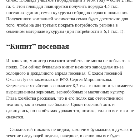
га. С этой площади планируется получить порядка 4,5 тыс.
посевных единиц семян кукурузы гибридов первого поколения.
Полученного компанией количества семян будет достаточно для
того, чтобы на две третьих покрыть потребность региона в
семенном материале кукурузы (при потребности в 6,1 тыс. т).
“Кипит” посевная
И, конечно, министр сельского хозяйства не могла не побывать в
полях. Там сейчас буквально кипит немного запоздалая из-за
холодного и дождливого апреля посевная. С ходом посевной
Оксана Лут ознакомилась в КФХ Сергея Мирошникова.
Фермерское хозяйство располагает 8,2 тыс. га пашни и занимается
выращиванием зерновых, зернобобовых и масличных культур.
Глава хозяйства рассказал, что в его полях как отечественной
техники, так и семян все больше. Сроки посевной хоть и
сдвинулись, но на объемах урожая это, похоже, сильно все-таки не
скажется.
– Сложностей никаких не видим, закончим буквально, я думаю, в
течение следующей недели, наверное, в основном все будет