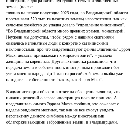
иностранцев для развития пустующих сельскохозяйственных
земель (по сос-
тоянию на первое полугодие 2025 года, во Владимирской области
простаивали 320 тыс. га пахотных земель) несостоятелен, так как
сельс-кое хозяйство до упадка довело “управление чиновников”.
“Во Владимирской области много древних храмов, монастырей.
Неужели мы допустим, чтобы рядом с нашими святынями
оказались непонятные люди с конкретно сатанинскими
наклонностями, про что свидетельствуют файлы Эпштейна? Эррол
Маск, дескать, принадлежит к мировой элите”, – указала
женщина на корень зла. Другая активистка разъяснила, что
передача земли в собственность иностранцам происходит без
учета мнения народа. До 1 млн га российской земли якобы уже
находится в собственности “таких, как Эррол Маск”.
В администрации области в ответ на обращение заявили, что
никаких решений о завозе иностранцев пока не принято. А
представитель самого Эррола Маска сообщил, что сожалеет о
недальновидности местных, так как не все смогут увидеть
перспективу данного симбиоза между иностранцами,
облагораживающими заброшенные земли, и владимирцами.