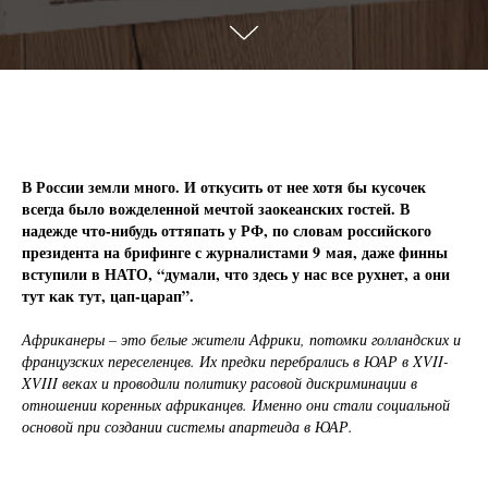
В России земли много. И откусить от нее хотя бы кусочек
всегда было вожделенной мечтой заокеанских гостей. В
надежде что-нибудь оттяпать у РФ, по словам российского
президента на брифинге с журналистами 9 мая, даже финны
вступили в НАТО, “думали, что здесь у нас все рухнет, а они
тут как тут, цап-царап”.
Африканеры – это белые жители Африки, потомки голландских и
французских переселенцев. Их предки перебрались в ЮАР в XVII-
XVIII веках и проводили политику расовой дискриминации в
отношении коренных африканцев. Именно они стали социальной
основой при создании системы апартеида в ЮАР.