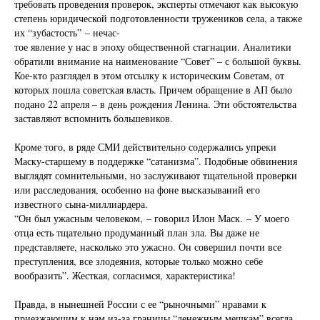
требовать проведения проверок, эксперты отмечают как высокую
степень юридической подготовленности тружеников села, а также
их “зубастость” – нечас-
тое явление у нас в эпоху общественной стагнации. Аналитики
обратили внимание на наименование “Совет” – с большой буквы.
Кое-кто разглядел в этом отсылку к историческим Советам, от
которых пошла советская власть. Причем обращение в АП было
подано 22 апреля – в день рождения Ленина. Эти обстоятельства
заставляют вспомнить большевиков.
Кроме того, в ряде СМИ действительно содержались упреки
Маску-старшему в поддержке “сатанизма”. Подобные обвинения
выглядят сомнительными, но заслуживают тщательной проверки
или расследования, особенно на фоне высказываний его
известного сына-миллиардера.
“Он был ужасным человеком, – говорил Илон Маск. – У моего
отца есть тщательно продуманный план зла. Вы даже не
представляете, насколько это ужасно. Он совершил почти все
преступления, все злодеяния, которые только можно себе
вообразить”. Жесткая, согласимся, характеристика!
Правда, в нынешней России с ее “рыночными” нравами к
приезжающим к нам из-за границы “денежным мешкам” всегда