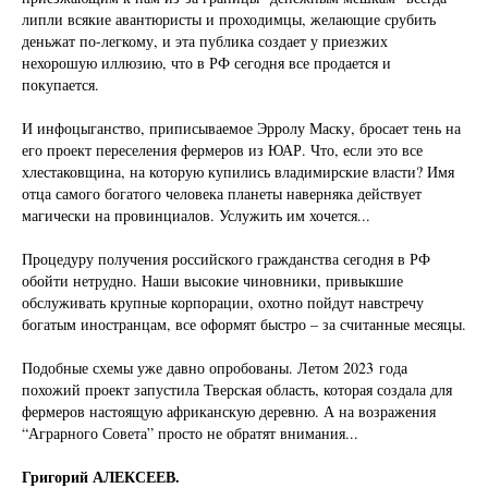
липли всякие авантюристы и проходимцы, желающие срубить
деньжат по-легкому, и эта публика создает у приезжих
нехорошую иллюзию, что в РФ сегодня все продается и
покупается.
И инфоцыганство, приписываемое Эрролу Маску, бросает тень на
его проект переселения фермеров из ЮАР. Что, если это все
хлестаковщина, на которую купились владимирские власти? Имя
отца самого богатого человека планеты наверняка действует
магически на провинциалов. Услужить им хочется...
Процедуру получения российского гражданства сегодня в РФ
обойти нетрудно. Наши высокие чиновники, привыкшие
обслуживать крупные корпорации, охотно пойдут навстречу
богатым иностранцам, все оформят быстро – за считанные месяцы.
Подобные схемы уже давно опробованы. Летом 2023 года
похожий проект запустила Тверская область, которая создала для
фермеров настоящую африканскую деревню. А на возражения
“Аграрного Совета” просто не обратят внимания...
Григорий АЛЕКСЕЕВ.