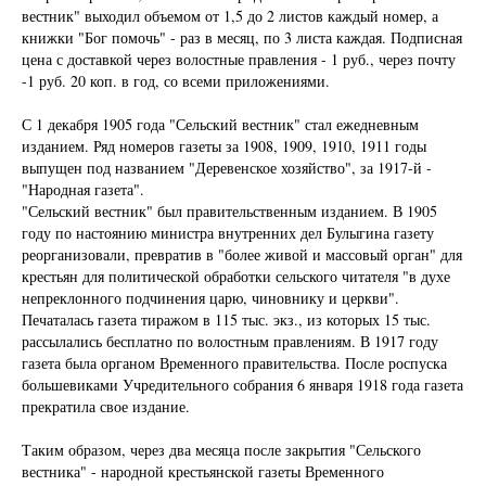
вестник" выходил объемом от 1,5 до 2 листов каждый номер, а
книжки "Бог помочь" - раз в месяц, по 3 листа каждая. Подписная
цена с доставкой через волостные правления - 1 руб., через почту
-1 руб. 20 коп. в год, со всеми приложениями.
С 1 декабря 1905 года "Сельский вестник" стал ежедневным
изданием. Ряд номеров газеты за 1908, 1909, 1910, 1911 годы
выпущен под названием "Деревенское хозяйство", за 1917-й -
"Народная газета".
"Сельский вестник" был правительственным изданием. В 1905
году по настоянию министра внутренних дел Булыгина газету
реорганизовали, превратив в "более живой и массовый орган" для
крестьян для политической обработки сельского читателя "в духе
непреклонного подчинения царю, чиновнику и церкви".
Печаталась газета тиражом в 115 тыс. экз., из которых 15 тыс.
рассылались бесплатно по волостным правлениям. В 1917 году
газета была органом Временного правительства. После роспуска
большевиками Учредительного собрания 6 января 1918 года газета
прекратила свое издание.
Таким образом, через два месяца после закрытия "Сельского
вестника" - народной крестьянской газеты Временного