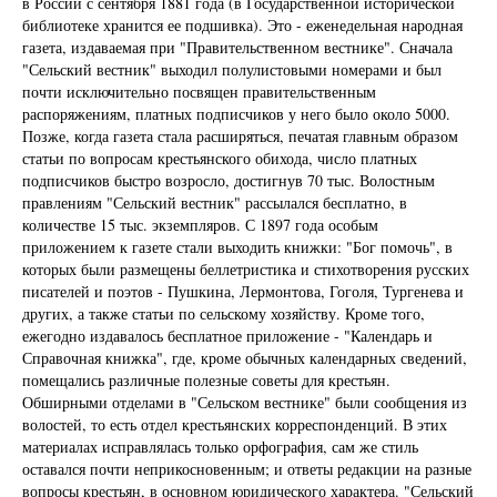
в России с сентября 1881 года (в Государственной исторической
библиотеке хранится ее подшивка). Это - еженедельная народная
газета, издаваемая при "Правительственном вестнике". Сначала
"Сельский вестник" выходил полулистовыми номерами и был
почти исключительно посвящен правительственным
распоряжениям, платных подписчиков у него было около 5000.
Позже, когда газета стала расширяться, печатая главным образом
статьи по вопросам крестьянского обихода, число платных
подписчиков быстро возросло, достигнув 70 тыс. Волостным
правлениям "Сельский вестник" рассылался бесплатно, в
количестве 15 тыс. экземпляров. С 1897 года особым
приложением к газете стали выходить книжки: "Бог помочь", в
которых были размещены беллетристика и стихотворения русских
писателей и поэтов - Пушкина, Лермонтова, Гоголя, Тургенева и
других, а также статьи по сельскому хозяйству. Кроме того,
ежегодно издавалось бесплатное приложение - "Календарь и
Справочная книжка", где, кроме обычных календарных сведений,
помещались различные полезные советы для крестьян.
Обширными отделами в "Сельском вестнике" были сообщения из
волостей, то есть отдел крестьянских корреспонденций. В этих
материалах исправлялась только орфография, сам же стиль
оставался почти неприкосновенным; и ответы редакции на разные
вопросы крестьян, в основном юридического характера. "Сельский