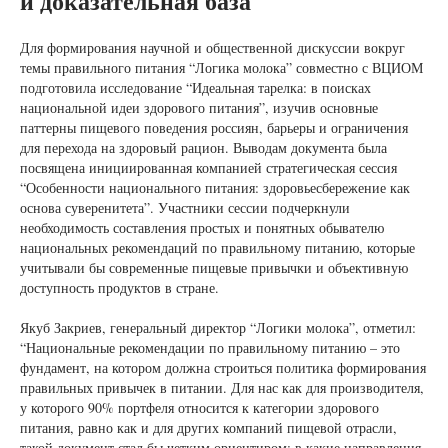
и доказательная база
Для формирования научной и общественной дискуссии вокруг
темы правильного питания “Логика молока” совместно с ВЦИОМ
подготовила исследование “Идеальная тарелка: в поисках
национальной идеи здорового питания”, изучив основные
паттерны пищевого поведения россиян, барьеры и ограничения
для перехода на здоровый рацион. Выводам документа была
посвящена инициированная компанией стратегическая сессия
“Особенности национального питания: здоровьесбережение как
основа суверенитета”. Участники сессии подчеркнули
необходимость составления простых и понятных обывателю
национальных рекомендаций по правильному питанию, которые
учитывали бы современные пищевые привычки и объективную
доступность продуктов в стране.
Якуб Закриев, генеральный директор “Логики молока”, отметил:
“Национальные рекомендации по правильному питанию – это
фундамент, на котором должна строиться политика формирования
правильных привычек в питании. Для нас как для производителя,
у которого 90% портфеля относится к категории здорового
питания, равно как и для других компаний пищевой отрасли,
такой документ стал бы четким ориентиром: в какие направления