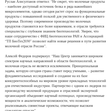
Руслан Алисултанов отметил: “Не секрет, что молочные продукты
– наиболее доступный источник белка и ряда важнейших
микроэлементов, однако сегодня растет спрос на функциональные
продукты с повышенной пользой для умственного и физического
здоровья. Поэтому современное производство молочных
продуктов становится все более наукоемким, и отрасли требуются
специалисты с глубоким знанием биотехнологий. Уверен, что
наше сотрудничество с ФИЦ биотехнологии РАН и Ассоциацией
“ТП БиоТех2030” позволит найти новые решения и пути развития
молочной отрасли России”.
Алексей Федоров подчеркнул: “Наш Центр занимается широким
спектром научных направлений в области биотехнологий, и
молочная отрасль не является исключением. Принципиальная
задача, которую сегодня страна ставит перед учеными, – развитие
фундаментальных исследований и создание на их базе
конкурентоспособных на мировом уровне прикладных технологий
для отечественной индустрии. Партнерство с одним из лидеров по
производству молочной продукции и отраслевой экспертной
организацией объединяет научный потенциал, производственные
мощности и аналитические возможности, что позволит
реализовывать совместные проекты, отвечающие высоким
стандартам отрасли”.