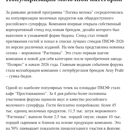
За рамками деловой программы “Логика молока” сосредоточилась
на популяризации молочных продуктов как общедоступного
российского суперфуда. Компания впервые открыла собственный
корпоративный стенд под новым брендом, дизайн которого был
выполнен в узнаваемой форме бидона. Стенд стал точкой
притяжения гостей и попал в списки лучших стендов ПМЭФ-2026
по версии различных изданий. На нем была представлена новинка
сезона – мороженое “Растишка”. Это стало первым шагом
компании в новой для себя категории после приобретения завода
“Полярис” в начале 2026 года. Главным модным событием форума
стала коллаборация компании с петербургским брендом Arny Praht
– сумка-бидон.
Одной из наиболее популярных точек на площадке ПМЭФ стало
кафе “Простоквашино”. За 4 дня работы более половины
участников форума оценили вкус и качество российского
молочного суперфуда. Гости бесплатно попробовали: более 45
тыс. единиц молочных продуктов; 11,5 тыс. штук мороженого
“Растишка”; выпили более 2,5 тыс. порций смузи; свыше 10 тыс.
порций сырников и блинов на основе продукции компании. Это
на 50% превышает показатели прошлогоднего участия в форуме.