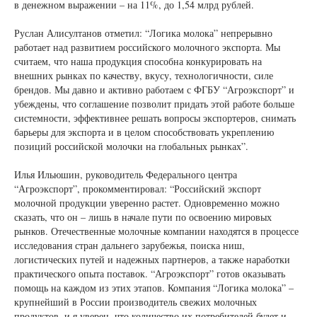
в денежном выражении – на 11%, до 1,54 млрд рублей.
Руслан Алисултанов отметил: “Логика молока” непрерывно
работает над развитием российского молочного экспорта. Мы
считаем, что наша продукция способна конкурировать на
внешних рынках по качеству, вкусу, технологичности, силе
брендов. Мы давно и активно работаем с ФГБУ “Агроэкспорт” и
убеждены, что соглашение позволит придать этой работе больше
системности, эффективнее решать вопросы экспортеров, снимать
барьеры для экспорта и в целом способствовать укреплению
позиций российской молочки на глобальных рынках”.
Илья Ильюшин, руководитель Федерального центра
“Агроэкспорт”, прокомментировал: “Российский экспорт
молочной продукции уверенно растет. Одновременно можно
сказать, что он – лишь в начале пути по освоению мировых
рынков. Отечественные молочные компании находятся в процессе
исследования стран дальнего зарубежья, поиска ниш,
логистических путей и надежных партнеров, а также наработки
практического опыта поставок. “Агроэкспорт” готов оказывать
помощь на каждом из этих этапов. Компания “Логика молока” –
крупнейший в России производитель свежих молочных
продуктов, и я уверен, что количество их потребителей будет и