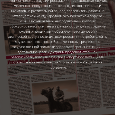
“Логика молока”, ведущий российский производитель свежих
молочных продуктов, мороженого, детского питания и
напитков на растительной основе, подвел итоги работы на
Петербургском международном экономическом форуме –
2026. Ключевые темы, на продвижении которых
сфокусировалась компания в рамках форума, – это создание
полезных продуктов и обеспечение их ценовой и
физической доступности для всех россиян и потребителей на
дружественных рынках. Вовлеченность в реализацию
государственной политики здоровьесбережения нации и
достижение целей Доктрины продовольственной
безопасности, включая развитие экспортного потенциала,
стала главной темой участия “Логики молока” в деловой
программе.