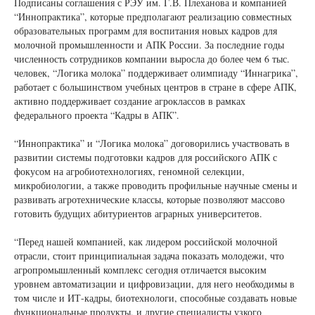
Подписаны соглашения с РЭУ им. Г.В. Плеханова и компанией
“Иннопрактика”, которые предполагают реализацию совместных
образовательных программ для воспитания новых кадров для
молочной промышленности и АПК России. За последние годы
численность сотрудников компании выросла до более чем 6 тыс.
человек, “Логика молока” поддерживает олимпиаду “Иннагрика”,
работает с большинством учебных центров в стране в сфере АПК,
активно поддерживает создание агроклассов в рамках
федерального проекта “Кадры в АПК”.
“Иннопрактика” и “Логика молока” договорились участвовать в
развитии системы подготовки кадров для российского АПК с
фокусом на агробиотехнологиях, геномной селекции,
микробиологии, а также проводить профильные научные смены и
развивать агротехнические классы, которые позволяют массово
готовить будущих абитуриентов аграрных университетов.
“Перед нашей компанией, как лидером российской молочной
отрасли, стоит принципиальная задача показать молодежи, что
агропромышленный комплекс сегодня отличается высоким
уровнем автоматизации и цифровизации, для него необходимы в
том числе и ИТ-кадры, биотехнологи, способные создавать новые
функциональные продукты, и другие специалисты узкого