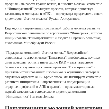
профиля. Эта работа крайне важна, и “Логика молока” совместно
с “Иннопрактикой” реализуют проекты, которые привлекут
талантливую молодежь в АПК”, – подчеркнул председатель совета
директоров “Логики молока” Руслан Алисултанов.
Еще одним направлением совместной работы является развитие
Всероссийской олимпиады по агрогенетике “Иннагрика”, которая
инициирована “Иннопрактикой” и входит в Перечень олимпиад
школьников Минобрнауки России.
“Поддержка компанией “Логика молока” Всероссийской
олимпиады по агрогенетике “Иннагрика”, профильных научных
смен позволит усилить интеграцию R&D – задач аграрного
бизнеса – в научные программы проектов “Иннопрактики” и
привлечь мотивированных школьников к обучению и карьере в
отдельных отраслях АПК. Кроме этого, мы планируем совместно
развивать инициативы, направленные на популяризацию
аграрных профессий и АПК в целом”, – прокомментировала
первый заместитель генерального директора компании
“Иннопрактика” Наталья Попова.
Популяризация молочной категории