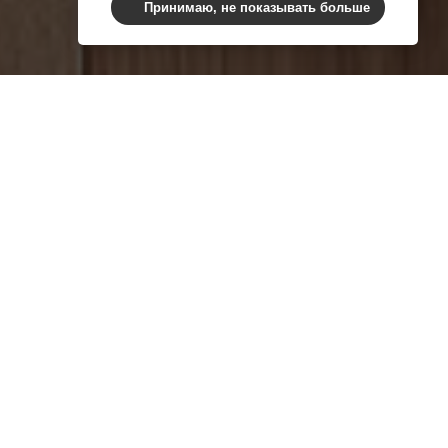
Принимаю, не показывать больше
я по делу о
 ООО “РСХБ-
й российский
 Сам же основатель
 обвиняются по