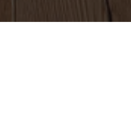
ПАО “Группа Русаг
мошенничестве, пе
Финанс”, следует
В начале мая реше
агрохолдинг был из
“Русагро” Вадим М