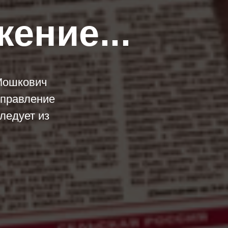
ение...
 Мошкович
управление
ледует из