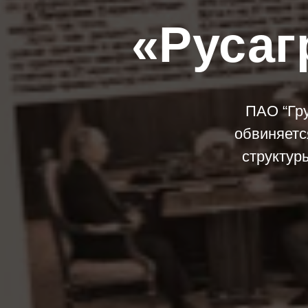
«Русаг
ПАО “Гру
обвиняетс
структур