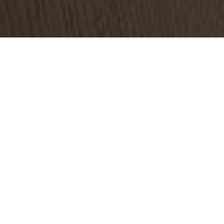
ро”, основатель которого Вадим Мошкович обвиняетс
редано под управление структуры Россельхозбанка –
 из данных ЕГРЮЛ.
нием Хамовнического районного суда Москвы крупнейши
ъят у Вадима Мошковича и обращен в доход государства.
ошкович и бывший гендиректор компании Максим Басов