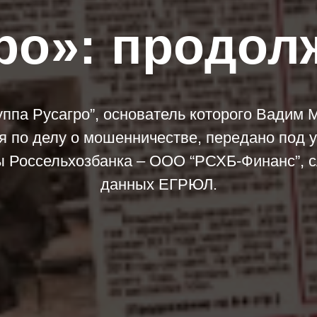
ро»: продолж
ппа Русагро”, основатель которого Вадим
я по делу о мошенничестве, передано под 
ы Россельхозбанка – ООО “РСХБ-Финанс”, с
данных ЕГРЮЛ.