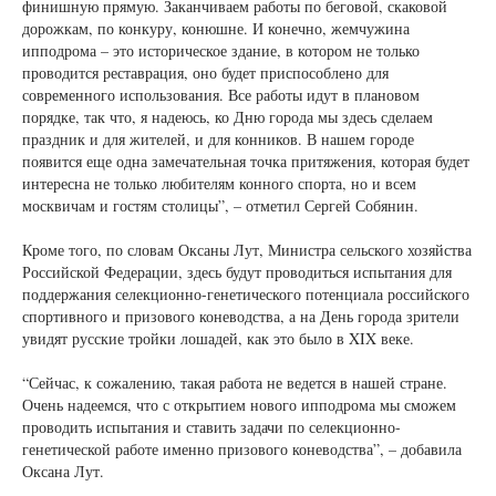
финишную прямую. Заканчиваем работы по беговой, скаковой
дорожкам, по конкуру, конюшне. И конечно, жемчужина
ипподрома – это историческое здание, в котором не только
проводится реставрация, оно будет приспособлено для
современного использования. Все работы идут в плановом
порядке, так что, я надеюсь, ко Дню города мы здесь сделаем
праздник и для жителей, и для конников. В нашем городе
появится еще одна замечательная точка притяжения, которая будет
интересна не только любителям конного спорта, но и всем
москвичам и гостям столицы”, – отметил Сергей Собянин.
Кроме того, по словам Оксаны Лут, Министра сельского хозяйства
Российской Федерации, здесь будут проводиться испытания для
поддержания селекционно-генетического потенциала российского
спортивного и призового коневодства, а на День города зрители
увидят русские тройки лошадей, как это было в XIX веке.
“Сейчас, к сожалению, такая работа не ведется в нашей стране.
Очень надеемся, что с открытием нового ипподрома мы сможем
проводить испытания и ставить задачи по селекционно-
генетической работе именно призового коневодства”, – добавила
Оксана Лут.