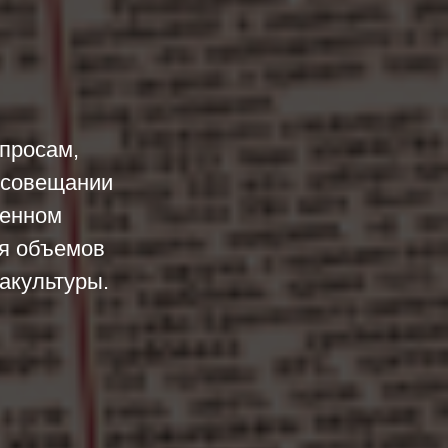
просам,
 совещании
щенном
ия объемов
акультуры.