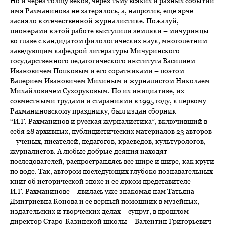
Но и через толщу веков, через тьму всяких и разных событий
имя Рахманинова не затерялось, а, напротив, еще ярче
засияло в отечественной журналистике. Пожалуй,
пионерами в этой работе выступили земляки – мичуринцы
во главе с кандидатом филологических наук, многолетним
заведующим кафедрой литературы Мичуринского
государственного педагогического института Василием
Ивановичем Попковым и его соратниками – поэтом
Валерием Ивановичем Михиным и журналистом Николаем
Михайловичем Сухоруковым. По их инициативе, их
совместными трудами и стараниями в 1995 году, к первому
Рахманиновскому празднику, был издан сборник
“И.Г. Рахманинов и русская журналистика”, включивший в
себя 28 архивных, публицистических материалов 23 авторов
– ученых, писателей, педагогов, краеведов, культурологов,
журналистов. А любые добрые деяния находят
последователей, распространяясь все шире и шире, как круги
по воде. Так, автором последующих глубоко познавательных
книг об исторической эпохе и ее ярком представителе –
И.Г. Рахманинове – явилась уже знакомая нам Татьяна
Дмитриевна Конова и ее верный помощник в музейных,
издательских и творческих делах – супруг, в прошлом
директор Старо-Казинской школы – Валентин Григорьевич