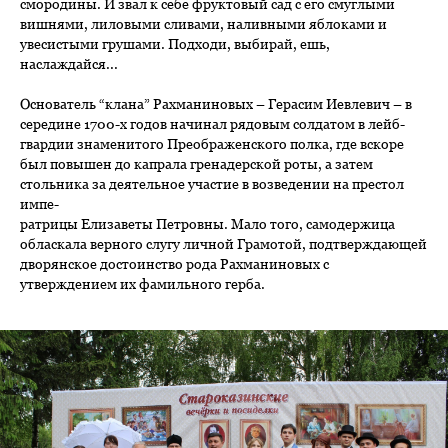
смородины. И звал к себе фруктовый сад с его смуглыми
вишнями, лиловыми сливами, наливными яблоками и
увесистыми грушами. Подходи, выбирай, ешь,
наслаждайся...
Основатель “клана” Рахманиновых – Герасим Иевлевич – в
середине 1700-х годов начинал рядовым солдатом в лейб-
гвардии знаменитого Преображенского полка, где вскоре
был повышен до капрала гренадерской роты, а затем
стольника за деятельное участие в возведении на престол
импе-
ратрицы Елизаветы Петровны. Мало того, самодержица
обласкала верного слугу личной Грамотой, подтверждающей
дворянское достоинство рода Рахманиновых с
утверждением их фамильного герба.