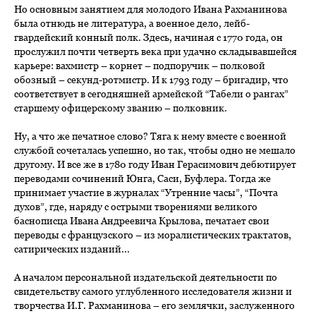
Но основным занятием для молодого Ивана Рахманинова
была отнюдь не литература, а военное дело, лейб-
гвардейский конный полк. Здесь, начиная с 1770 года, он
прослужил почти четверть века при удачно складывавшейся
карьере: вахмистр – корнет – подпоручик – полковой
обозный – секунд-ротмистр. И к 1793 году – бригадир, что
соответствует в сегодняшней армейской “Табели о рангах”
старшему офицерскому званию – полковник.
Ну, а что же печатное слово? Тяга к нему вместе с военной
службой сочеталась успешно, но так, чтобы одно не мешало
другому. И все же в 1780 году Иван Герасимович дебютирует
переводами сочинений Юнга, Саси, Буфлера. Тогда же
принимает участие в журналах “Утренние часы”, “Почта
духов”, где, наряду с острыми творениями великого
баснописца Ивана Андреевича Крылова, печатает свои
переводы с французского – из моралистических трактатов,
сатирических изданий...
А началом персональной издательской деятельности по
свидетельству самого углубленного исследователя жизни и
творчества И.Г. Рахманинова – его землячки, заслуженного