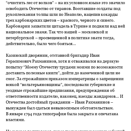
“очистить лес от волков” – на их условном языке это значило
освободить Отечество от тиранов. Восставшие солдаты под
рукоплескания толпы шли по Неаполю, нацепив кокарды
трех карбонарских цветов – красного, черного и синего.
Карбонарии захватили цитадель в Турине и подняли над ней
национальное знамя. Так что нашей – московской и
петербургской – просвещенной в политике знати тогда,
действительно, было чего бояться...
Казинский дворянин, отставной бригадир Иван
Герасимович Рахманинов, хотя и отваживался на дерзкую
попытку “Моему Отечеству трудами моими по возможности
доставить полезные книги”, дойти до намеченной цели не
смог. За строжайшим приказом императрицы о запрещении
всякой “вольтерьяновщины”, последовали губернские и
уездные строжайшие предписания, предупреждения об
ответственности издателю, наконец, наезды жандармов... И
Отечества достойный гражданин – Иван Рахманинов –
вынужден был сдаться невыносимым обстоятельствам.
В январе 1794 года типография была закрыта и опечатана
властями.