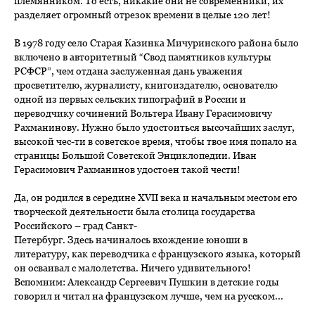
племянником. То есть, никакие они не современники, их
разделяет огромный отрезок времени в целые 120 лет!
В 1978 году село Старая Казинка Мичуринского района было
включено в авторитетный “Свод памятников культуры
РСФСР”, чем отдана заслуженная дань уважения
просветителю, журналисту, книгоиздателю, основателю
одной из первых сельских типографий в России и
переводчику сочинений Вольтера Ивану Герасимовичу
Рахманинову. Нужно было удостоиться высочайших заслуг,
высокой чес-ти в советское время, чтобы твое имя попало на
страницы Большой Советской Энциклопедии. Иван
Герасимович Рахманинов удостоен такой чести!
Да, он родился в середине ХVII века и начальным местом его
творческой деятельности была столица государства
Российского – град Санкт-
Петербург. Здесь начиналось вхождение юноши в
литературу, как переводчика с французского языка, который
он осваивал с малолетства. Ничего удивительного!
Вспомним: Александр Сергеевич Пушкин в детские годы
говорил и читал на французском лучше, чем на русском...