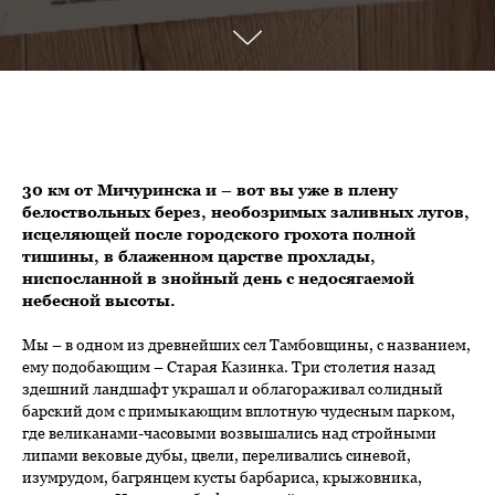
30 км от Мичуринска и – вот вы уже в плену
белоствольных берез, необозримых заливных лугов,
исцеляющей после городского грохота полной
тишины, в блаженном царстве прохлады,
ниспосланной в знойный день с недосягаемой
небесной высоты.
Мы – в одном из древнейших сел Тамбовщины, с названием,
ему подобающим – Старая Казинка. Три столетия назад
здешний ландшафт украшал и облагораживал солидный
барский дом с примыкающим вплотную чудесным парком,
где великанами-часовыми возвышались над стройными
липами вековые дубы, цвели, переливались синевой,
изумрудом, багрянцем кусты барбариса, крыжовника,