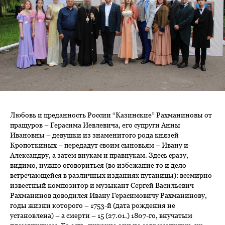
Любовь и преданность России “Казинские” Рахманиновы от
пращуров – Герасима Иевлевича, его супруги Анны
Ивановны – девушки из знаменитого рода князей
Кропоткиных – передадут своим сыновьям – Ивану и
Александру, а затем внукам и правнукам. Здесь сразу,
видимо, нужно оговориться (во избежание то и дело
встречающейся в различных изданиях путаницы): всемирно
известный композитор и музыкант Сергей Васильевич
Рахманинов доводился Ивану Герасимовичу Рахманинову,
годы жизни которого – 1753-й (дата рождения не
установлена) – а смерти – 15 (27.01.) 1807-го, внучатым