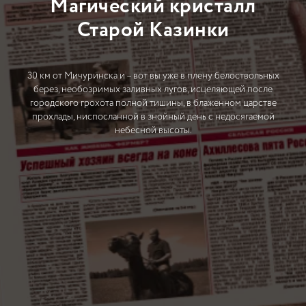
Магический кристалл
Старой Казинки
30 км от Мичуринска и – вот вы уже в плену белоствольных
берез, необозримых заливных лугов, исцеляющей после
городского грохота полной тишины, в блаженном царстве
прохлады, ниспосланной в знойный день с недосягаемой
небесной высоты.