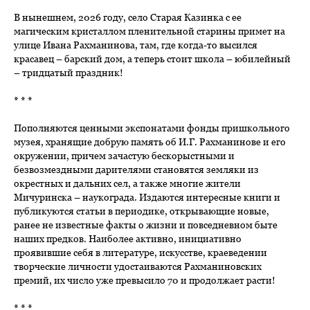
В нынешнем, 2026 году, село Старая Казинка с ее
магическим кристаллом пленительной старины примет на
улице Ивана Рахманинова, там, где когда-то высился
красавец – барский дом, а теперь стоит школа – юбилейный
– тридцатый праздник!
* * *
Пополняются ценными экспонатами фонды пришкольного
музея, хранящие добрую память об И.Г. Рахманинове и его
окружении, причем зачастую бескорыстными и
безвозмездными дарителями становятся земляки из
окрестных и дальних сел, а также многие жители
Мичуринска – наукограда. Издаются интересные книги и
публикуются статьи в периодике, открывающие новые,
ранее не известные факты о жизни и повседневном быте
наших предков. Наиболее активно, инициативно
проявившие себя в литературе, искусстве, краеведении
творческие личности удостаиваются Рахманиновских
премий, их число уже превысило 70 и продолжает расти!
* * *