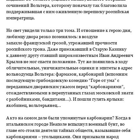
сочинений Вольтера, которому поначалу так благоволила
поддерживавшая с ним оживленную переписку российская
императрица.
Но свет увидели только три тома. И отношение к герою дня,
любимцу двора резко поменялось: в воздухе
запахло французской грозой, угрожавшей прочности
российского трона. Даже приезжавший в Старую Казинку
к давнему другу ставший широкоизвестным Иван Андреевич
Крылов не мог спасти положение. Тут же появились в ходу
обличительные, уничижительные оценки и эпитеты в адрес
вольнодумца Вольтера: фармазон, карбонарий (вспомним
последующую грибоедовскую комедию “Горе от ума” с
переданным дворянским ужасом перед “карбонариями”,
отождествляемыми в перепуганных глазах московской знати
с разбойниками, бандитами...). И пошли гулять ярлыки:
якобинец, вольтерьянец...
А кто на самом деле были упомянутые карбонарии? Когда в
итальянском городе Неаполе вспыхнул военный бунт, во
главе его стояли деятели тайных обществ, называвшие себя
карбонариями – угольщиками. Они призывали народ