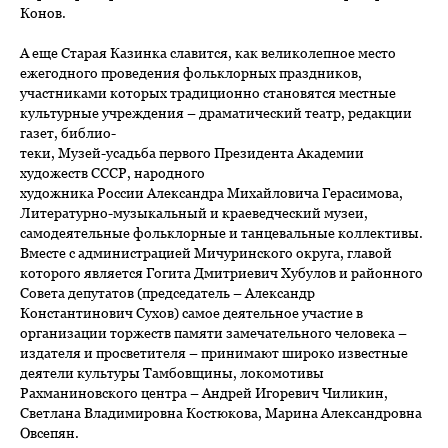
Конов.
А еще Старая Казинка славится, как великолепное место
ежегодного проведения фольклорных праздников,
участниками которых традиционно становятся местные
культурные учреждения – драматический театр, редакции
газет, библио-
теки, Музей-усадьба первого Президента Академии
художеств СССР, народного
художника России Александра Михайловича Герасимова,
Литературно-музыкальный и краеведческий музеи,
самодеятельные фольклорные и танцевальные коллективы.
Вместе с администрацией Мичуринского округа, главой
которого является Гогита Дмитриевич Хубулов и районного
Совета депутатов (председатель – Александр
Константинович Сухов) самое деятельное участие в
организации торжеств памяти замечательного человека –
издателя и просветителя – принимают широко известные
деятели культуры Тамбовщины, локомотивы
Рахманиновского центра – Андрей Игоревич Чиликин,
Светлана Владимировна Костюкова, Марина Александровна
Овсепян.