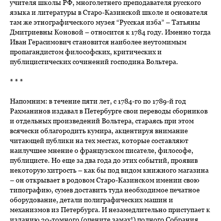
учителя школы РФ, многолетнего преподавателя русского
языка и литературы в Старо-Казинской школе и основателя
там же этнографического музея “Русская изба” – Татьяны
Дмитриевны Коновой – относится к 1784 году. Именно тогда
Иван Герасимович становится наиболее неутомимым
пропагандистом философских, критических и
публицистических сочинений господина Вольтера.
* * *
Напомним: в течение пяти лет, с 1784-го по 1789-й год
Рахманинов издавал в Петербурге свои переводы сборников
и отдельных произведений Вольтера, стараясь при этом
всячески облагородить кумира, акцентируя внимание
читающей публики на тех местах, которые составляют
наилучшее мнение о французском писателе, философе,
публицисте. Но еще за два года до этих событий, проявив
некоторую хитрость – как бы под видом книжного магазина
– он открывает в родовом Старо-Казинском имении свою
типографию, сумев доставить туда необходимое печатное
оборудование, детали полиграфических машин и
механизмов из Петербурга. И незамедлительно приступает к
изданию 20-томного (оцените замах!) полного Собрания