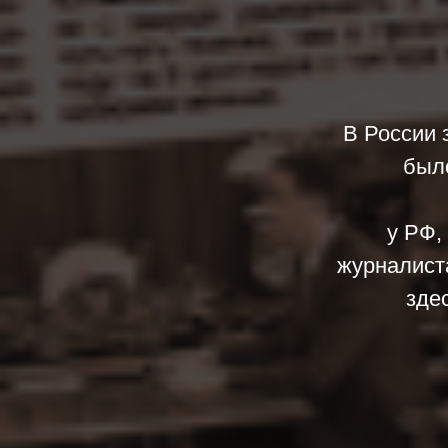
В России 
было
у РФ,
журналист
здес