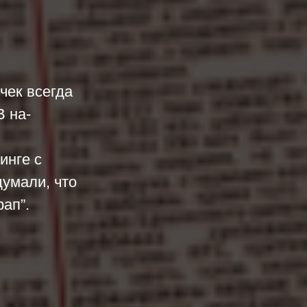
чек всегда
В на-
инге с
умали, что
рап”.