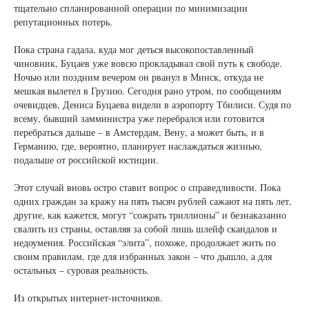
тщательно спланированной операции по минимизации
репутационных потерь.
Пока страна гадала, куда мог деться высокопоставленный
чиновник, Буцаев уже вовсю прокладывал свой путь к свободе.
Ночью или поздним вечером он рванул в Минск, откуда не
мешкая вылетел в Грузию. Сегодня рано утром, по сообщениям
очевидцев, Дениса Буцаева видели в аэропорту Тбилиси. Судя по
всему, бывший замминистра уже перебрался или готовится
перебраться дальше – в Амстердам, Вену, а может быть, и в
Германию, где, вероятно, планирует наслаждаться жизнью,
подальше от российской юстиции.
Этот случай вновь остро ставит вопрос о справедливости. Пока
одних граждан за кражу на пять тысяч рублей сажают на пять лет,
другие, как кажется, могут “сожрать триллионы” и безнаказанно
свалить из страны, оставляя за собой лишь шлейф скандалов и
недоумения. Российская “элита”, похоже, продолжает жить по
своим правилам, где для избранных закон – что дышло, а для
остальных – суровая реальность.
Из открытых интернет-источников.