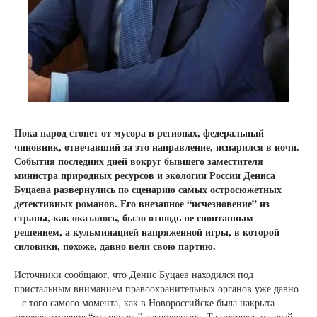
Пока народ стонет от мусора в регионах, федеральный
чиновник, отвечавший за это направление, испарился в ночи.
События последних дней вокруг бывшего заместителя
министра природных ресурсов и экологии России Дениса
Буцаева развернулись по сценарию самых остросюжетных
детективных романов. Его внезапное “исчезновение” из
страны, как оказалось, было отнюдь не спонтанным
решением, а кульминацией напряженной игры, в которой
силовики, похоже, давно вели свою партию.
Источники сообщают, что Денис Буцаев находился под
пристальным вниманием правоохранительных органов уже давно
– с того самого момента, как в Новороссийске была накрыта
теневая империя “мусорного” регоператора. Та ниточка, по всей