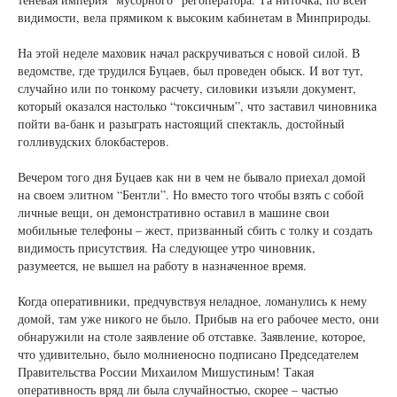
видимости, вела прямиком к высоким кабинетам в Минприроды.
На этой неделе маховик начал раскручиваться с новой силой. В
ведомстве, где трудился Буцаев, был проведен обыск. И вот тут,
случайно или по тонкому расчету, силовики изъяли документ,
который оказался настолько “токсичным”, что заставил чиновника
пойти ва-банк и разыграть настоящий спектакль, достойный
голливудских блокбастеров.
Вечером того дня Буцаев как ни в чем не бывало приехал домой
на своем элитном “Бентли”. Но вместо того чтобы взять с собой
личные вещи, он демонстративно оставил в машине свои
мобильные телефоны – жест, призванный сбить с толку и создать
видимость присутствия. На следующее утро чиновник,
разумеется, не вышел на работу в назначенное время.
Когда оперативники, предчувствуя неладное, ломанулись к нему
домой, там уже никого не было. Прибыв на его рабочее место, они
обнаружили на столе заявление об отставке. Заявление, которое,
что удивительно, было молниеносно подписано Председателем
Правительства России Михаилом Мишустиным! Такая
оперативность вряд ли была случайностью, скорее – частью