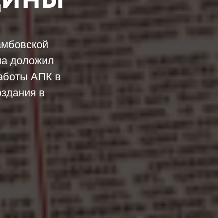
амбовской
на доложил
работы АПК в
оздания в