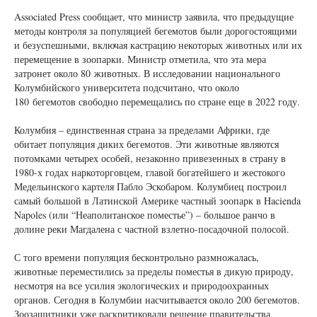
Associated Press сообщает, что министр заявила, что предыдущие
методы контроля за популяцией бегемотов были дорогостоящими
и безуспешными, включая кастрацию некоторых животных или их
перемещение в зоопарки. Министр отметила, что эта мера
затронет около 80 животных. В исследовании национального
Колумбийского университета подсчитано, что около
180 бегемотов свободно перемещались по стране еще в 2022 году.
Колумбия – единственная страна за пределами Африки, где
обитает популяция диких бегемотов. Эти животные являются
потомками четырех особей, незаконно привезенных в страну в
1980-х годах наркоторговцем, главой богатейшего и жестокого
Медельинского картеля Пабло Эскобаром. Колумбиец построил
самый большой в Латинской Америке частный зоопарк в Hacienda
Napoles (или “Неаполитанское поместье”) – большое ранчо в
долине реки Магдалена с частной взлетно-посадочной полосой.
С того времени популяция бесконтрольно размножалась,
животные переместились за пределы поместья в дикую природу,
несмотря на все усилия экологических и природоохранных
органов. Сегодня в Колумбии насчитывается около 200 бегемотов.
Зоозащитники уже раскритиковали решение правительства,